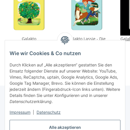
Galakto
Galakto Lassie - Die
Galak
Traumzauberbaum
große Schnitzeljagd &
Das Wildpferd
11,99 €
*
9,99 €
*
Wie wir Cookies & Co nutzen
Durch Klicken auf „Alle akzeptieren“ gestatten Sie den
Einsatz folgender Dienste auf unserer Website: YouTube,
Vimeo, ReCaptcha, uptain, Google Analytics, Google Ads,
Google Tag Manager, Brevo. Sie können die Einstellung
jederzeit ändern (Fingerabdruck-Icon links unten). Weitere
Details finden Sie unter
Konfigurieren
und in unserer
Datenschutzerklärung
.
Informationen
Impressum
|
Datenschutz
Gesetzliche Informationen
Alle akzeptieren