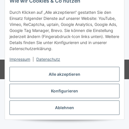
Wie wir Cookies & Co nutzen
Informationen
Durch Klicken auf „Alle akzeptieren“ gestatten Sie den
Einsatz folgender Dienste auf unserer Website: YouTube,
Gesetzliche Informationen
Vimeo, ReCaptcha, uptain, Google Analytics, Google Ads,
Google Tag Manager, Brevo. Sie können die Einstellung
jederzeit ändern (Fingerabdruck-Icon links unten). Weitere
Vertrag widerrufen
Details finden Sie unter
Konfigurieren
und in unserer
Datenschutzerklärung
.
* Alle Preise inkl. gesetzlicher USt., zzgl.
Versand
Impressum
|
Datenschutz
Besucherzähler: 3490691
Powered by
JTL-Shop
Alle akzeptieren
Konfigurieren
Ablehnen