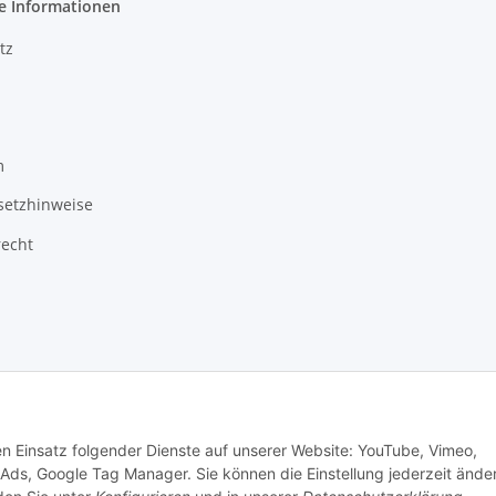
e Informationen
tz
m
setzhinweise
recht
Besucherzähler: 3484342
den Einsatz folgender Dienste auf unserer Website: YouTube, Vimeo,
 Ads, Google Tag Manager. Sie können die Einstellung jederzeit ände