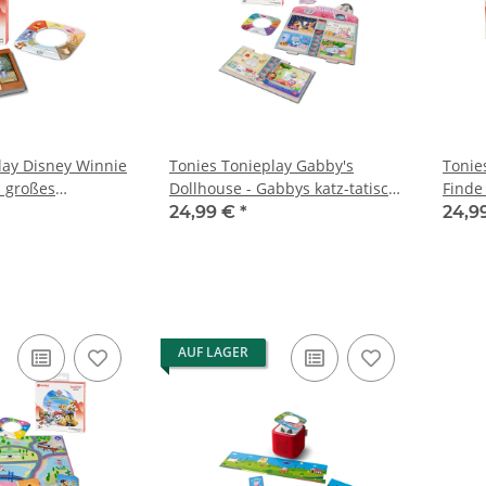
lay Disney Winnie
Tonies Tonieplay Gabby's
Tonies
s großes
Dollhouse - Gabbys katz-tatische
Finde
r
Schnitzeljagd
24,99 €
*
24,9
AUF LAGER