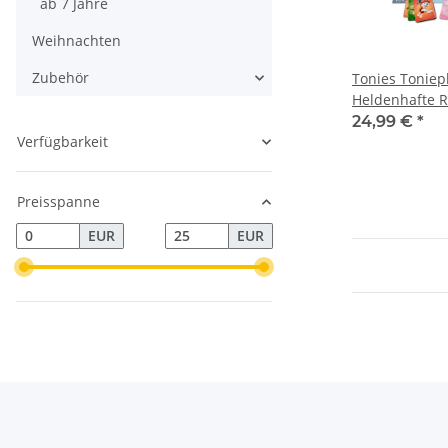
ab 7 Jahre
Weihnachten
Zubehör
Tonies Toniep
Heldenhafte R
Abenteuerbuc
24,99 €
*
Verfügbarkeit
Preisspanne
EUR
EUR