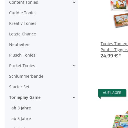
Content Tonies
Cuddle Tonies
Kreativ Tonies
Letzte Chance
Tonies Toniep
Neuheiten
Puuh - Tigger
Plüsch Tonies
Durcheinande
24,99 €
*
Pocket Tonies
Schlummerbande
Starter Set
AUF LAGER
Tonieplay Game
ab 3 Jahre
ab 5 Jahre