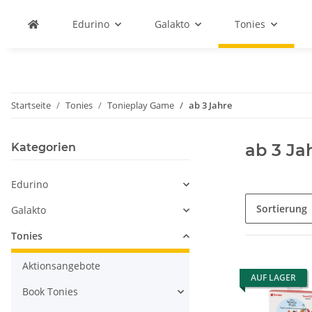
Edurino
Galakto
Tonies
Startseite
Tonies
Tonieplay Game
ab 3 Jahre
ab 3 Ja
Kategorien
Edurino
Sortierung
Galakto
Tonies
Aktionsangebote
AUF LAGER
Book Tonies