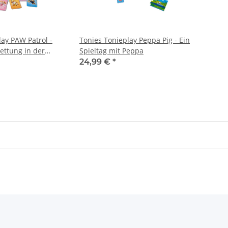
lay PAW Patrol -
Tonies Tonieplay Peppa Pig - Ein
ettung in der
Spieltag mit Peppa
ht
24,99 €
*