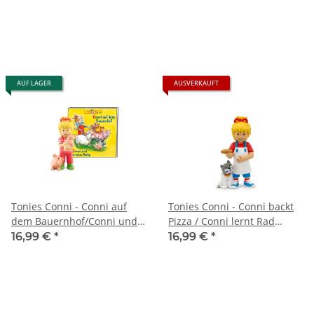
AUF LAGER
AUSVERKAUFT
Tonies Conni - Conni auf
Tonies Conni - Conni backt
dem Bauernhof/Conni und
Pizza / Conni lernt Rad
das neue Baby (Neuauflage
fahren
16,99 €
*
16,99 €
*
2023)