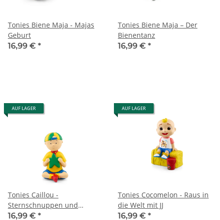
Tonies Biene Maja - Majas
Tonies Biene Maja – Der
Geburt
Bienentanz
16,99 €
*
16,99 €
*
AUF LAGER
AUF LAGER
Tonies Caillou -
Tonies Cocomelon - Raus in
Sternschnuppen und
die Welt mit JJ
weitere Geschichten
16,99 €
*
16,99 €
*