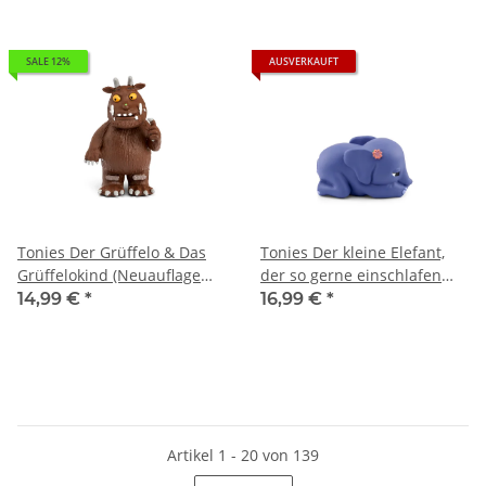
SALE 12%
AUSVERKAUFT
Tonies Der Grüffelo & Das
Tonies Der kleine Elefant,
Grüffelokind (Neuauflage
der so gerne einschlafen
2026)
möchte
14,99 €
*
16,99 €
*
Artikel 1 - 20 von 139