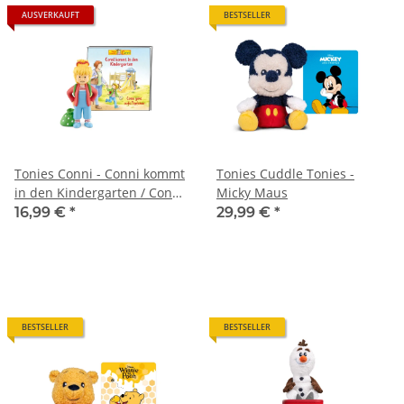
AUSVERKAUFT
BESTSELLER
Tonies Conni - Conni kommt
Tonies Cuddle Tonies -
in den Kindergarten / Conni
Micky Maus
geht aufs Töpfchen 1
16,99 €
*
29,99 €
*
(Relaunch 2022)
BESTSELLER
BESTSELLER