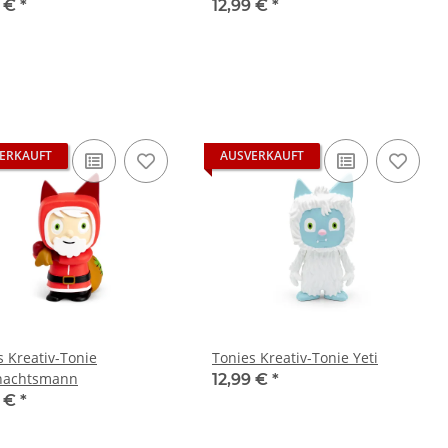
9 €
*
12,99 €
*
ERKAUFT
AUSVERKAUFT
s Kreativ-Tonie
Tonies Kreativ-Tonie Yeti
nachtsmann
12,99 €
*
9 €
*