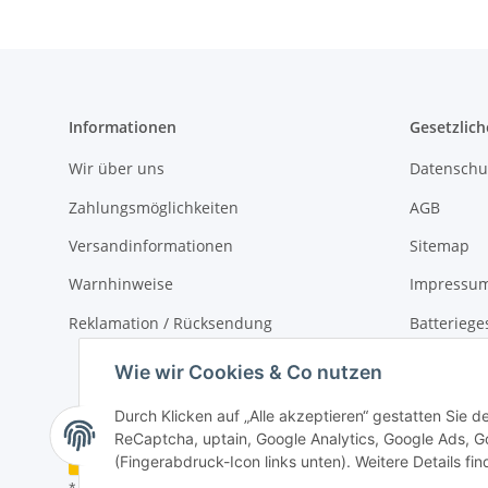
Informationen
Gesetzlich
Wir über uns
Datenschu
Zahlungsmöglichkeiten
AGB
Versandinformationen
Sitemap
Warnhinweise
Impressu
Reklamation / Rücksendung
Batteriege
Widerrufs
Wie wir Cookies & Co nutzen
Durch Klicken auf „Alle akzeptieren“ gestatten Sie 
ReCaptcha, uptain, Google Analytics, Google Ads, G
Vertrag widerrufen
(Fingerabdruck-Icon links unten). Weitere Details fi
* Alle Preise inkl. gesetzlicher USt., zzgl.
Versand