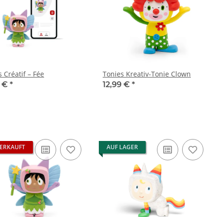
 Créatif – Fée
Tonies Kreativ-Tonie Clown
9 €
*
12,99 €
*
ERKAUFT
AUF LAGER