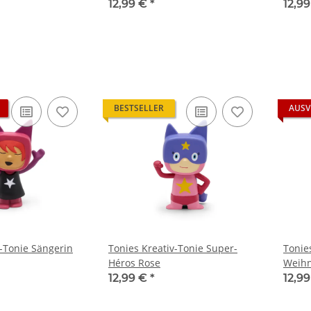
12,99 €
*
12,9
BESTSELLER
AUSV
v-Tonie Sängerin
Tonies Kreativ-Tonie Super-
Tonie
Héros Rose
Weih
12,99 €
*
12,9