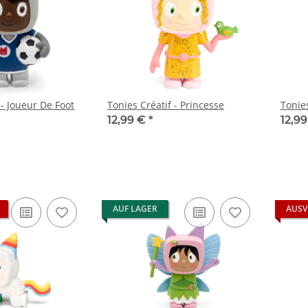
 - Joueur De Foot
Tonies Créatif - Princesse
Tonies
12,99 €
*
12,9
AUF LAGER
AUSV