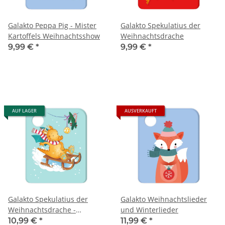
Galakto Peppa Pig - Mister
Galakto Spekulatius der
Kartoffels Weihnachtsshow
Weihnachtsdrache
9,99 €
*
9,99 €
*
AUF LAGER
AUSVERKAUFT
Galakto Spekulatius der
Galakto Weihnachtslieder
Weihnachtsdrache -
und Winterlieder
Spekulatius und der
10,99 €
*
11,99 €
*