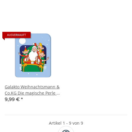
Schneeriese
AUSVERKAUFT
Galakto Weihnachtsmann &
Co.KG Die magische Perle &
Rudolph ist verschwunden
9,99 €
*
Artikel 1 - 9 von 9