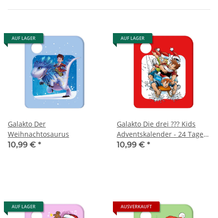
AUF LAGER
AUF LAGER
Galakto Der
Galakto Die drei ??? Kids
Weihnachtosaurus
Adventskalender - 24 Tage
eingeschneit
10,99 €
*
10,99 €
*
AUF LAGER
AUSVERKAUFT