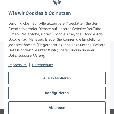
Wie wir Cookies & Co nutzen
Kategorien
Durch Klicken auf „Alle akzeptieren“ gestatten Sie den
Einsatz folgender Dienste auf unserer Website: YouTube,
Vimeo, ReCaptcha, uptain, Google Analytics, Google Ads,
Google Tag Manager, Brevo. Sie können die Einstellung
jederzeit ändern (Fingerabdruck-Icon links unten). Weitere
Details finden Sie unter
Konfigurieren
und in unserer
Datenschutzerklärung
.
Informationen
Impressum
|
Datenschutz
Gesetzliche Informationen
Alle akzeptieren
Konfigurieren
Vertrag widerrufen
* Alle Preise inkl. gesetzlicher USt., zzgl.
Versand
Ablehnen