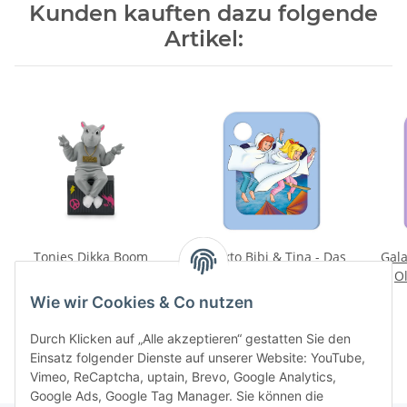
Kunden kauften dazu folgende
Artikel:
Tonies Dikka Boom
Galakto Bibi & Tina - Das
Gala
Schakkalakka
Zeltlager
O
16,99 €
*
9,99 €
*
Wie wir Cookies & Co nutzen
Durch Klicken auf „Alle akzeptieren“ gestatten Sie den
Einsatz folgender Dienste auf unserer Website: YouTube,
Vimeo, ReCaptcha, uptain, Brevo, Google Analytics,
Google Ads, Google Tag Manager. Sie können die