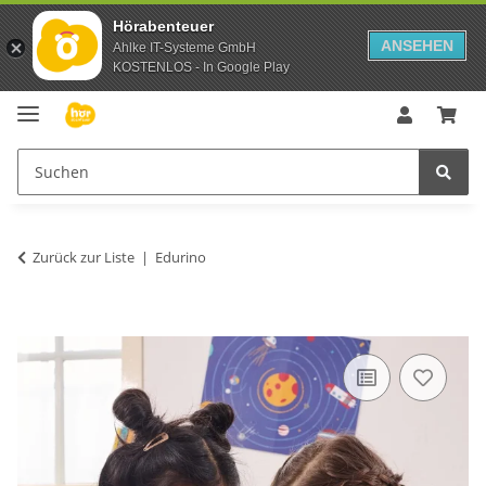
Hörabenteuer
ANSEHEN
Ahlke IT-Systeme GmbH
KOSTENLOS - In Google Play
Zurück zur Liste
Edurino