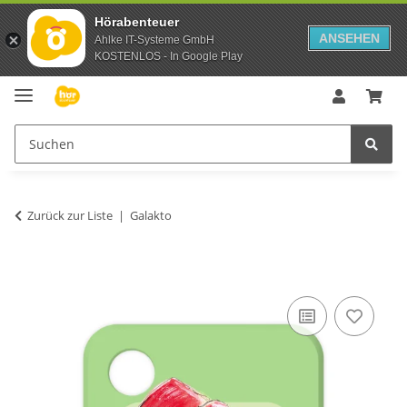
Hörabenteuer
ANSEHEN
Ahlke IT-Systeme GmbH
KOSTENLOS - In Google Play
Zurück zur Liste
Galakto