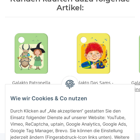
Artikel:
Galakto Patronella
Galakto Das Sams -
Gala
Apfelmus -
Samstag kam das Sams
Fin
Überraschungsfest für
zurück
9,99 €
*
9,99 €
*
Wie wir Cookies & Co nutzen
Lucius
Durch Klicken auf „Alle akzeptieren“ gestatten Sie den
Einsatz folgender Dienste auf unserer Website: YouTube,
Vimeo, ReCaptcha, uptain, Google Analytics, Google Ads,
Google Tag Manager, Brevo. Sie können die Einstellung
jederzeit ändern (Fingerabdruck-Icon links unten). Weitere