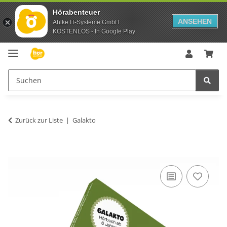
Hörabenteuer
ANSEHEN
Ahlke IT-Systeme GmbH
KOSTENLOS - In Google Play
Zurück zur Liste
Galakto