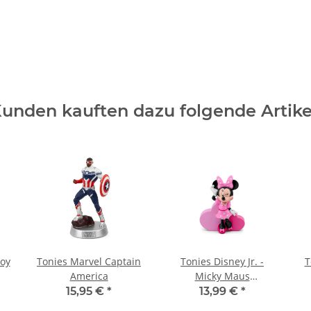
unden kauften dazu folgende Artike
Toy
Tonies Marvel Captain
Tonies Disney Jr. -
T
America
Micky Maus
Wunderhaus (Minnie)
15,95 €
*
13,99 €
*