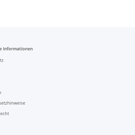
e Informationen
tz
m
setzhinweise
recht