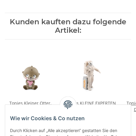
Kunden kauften dazu folgende
Artikel:
Tonies Kleiner Otter,
Tonies KLE!NE EXPERTEN
Toni
großes Herz - Lieder und
schweben mit
Geschichten zum
Astronauten
16,99 €
*
16,99 €
*
Wie wir Cookies & Co nutzen
Liebhaben
Durch Klicken auf „Alle akzeptieren“ gestatten Sie den