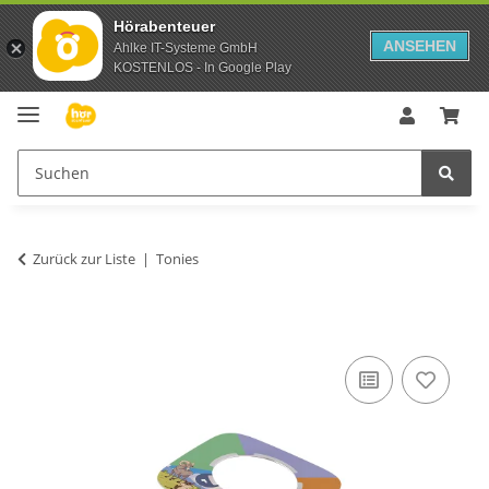
Hörabenteuer
ANSEHEN
Ahlke IT-Systeme GmbH
KOSTENLOS - In Google Play
Zurück zur Liste
Tonies