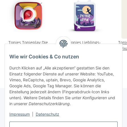
Tonies Tonieplay Die
Tonies Lieblings-
Toni
Nachwuchsdetektive -
Literatur: Peter Pan
Pix
Das verschwundene
Mag
19,99 €
*
9,99 €
*
Wie wir Cookies & Co nutzen
Genie
Durch Klicken auf „Alle akzeptieren“ gestatten Sie den
Einsatz folgender Dienste auf unserer Website: YouTube,
Vimeo, ReCaptcha, uptain, Brevo, Google Analytics,
Google Ads, Google Tag Manager. Sie können die
Einstellung jederzeit ändern (Fingerabdruck-Icon links
unten). Weitere Details finden Sie unter
Konfigurieren
und
in unserer
Datenschutzerklärung
.
Informationen
Impressum
|
Datenschutz
Gesetzliche Informationen