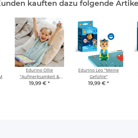
unden kauften dazu folgende Artike
Edurino Ollie
Edurino Leo "Meine
M
"Aufmerksamkeit &
Gefühle"
Konzentration"
19,99 €
*
19,99 €
*