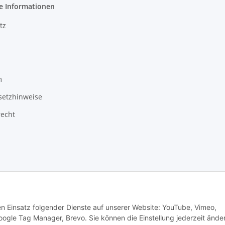
e Informationen
tz
m
setzhinweise
recht
Besucherzähler: 3492524
den Einsatz folgender Dienste auf unserer Website: YouTube, Vimeo,
oogle Tag Manager, Brevo. Sie können die Einstellung jederzeit ände