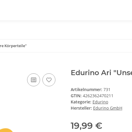
re Körperteile"
Edurino Ari "Uns
Artikelnummer:
731
GTIN:
4262362470211
Kategorie:
Edurino
Hersteller:
Edurino GmbH
19,99 €