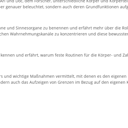
Ari und Doc, dem Forscher, unterschiedliche Körper und Körperte
er genauer beleuchtet, sondern auch deren Grundfunktionen aufg
Sinne und Sinnesorgane zu benennen und erfährt mehr über die Ro
dlichen Wahrnehmungskanäle zu konzentrieren und diese bewusst
ennen und erfährt, warum feste Routinen für die Körper- und Zahn
s und wichtige Maßnahmen vermittelt, mit denen es den eigenen 
dern auch das Aufzeigen von Grenzen im Bezug auf den eigenen 