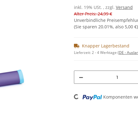
inkl. 19% USt. , zzgl.
Versand
Alter Preis: 24,99 €
Unverbindliche Preisempfehlun
(Sie sparen
20.01%
, also
5,00 €
)
Knapper Lagerbestand
Lieferzeit:
2 - 4 Werktage
(DE - Ausla
Loading...
Komponenten wer