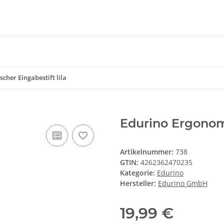
cher Eingabestift lila
Edurino Ergonomi
Artikelnummer:
738
GTIN:
4262362470235
Kategorie:
Edurino
Hersteller:
Edurino GmbH
19,99 €