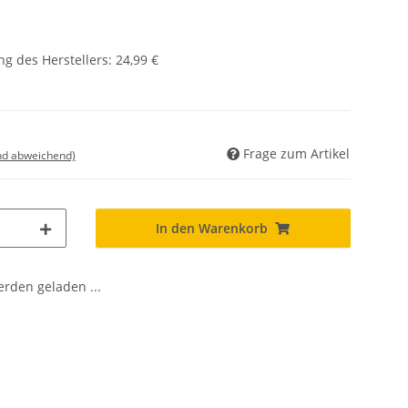
g des Herstellers
:
24,99 €
Frage zum Artikel
nd abweichend)
In den Warenkorb
den geladen ...