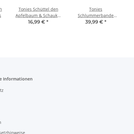
h
Tonies Schüttel den
Tonies
s
Apfelbaum & Schaukel
Schlummerbande
das Schaf
Nachtlicht Tonie -
16,99 €
*
39,99 €
*
Schlummerhase
e Informationen
tz
m
setzhinweise