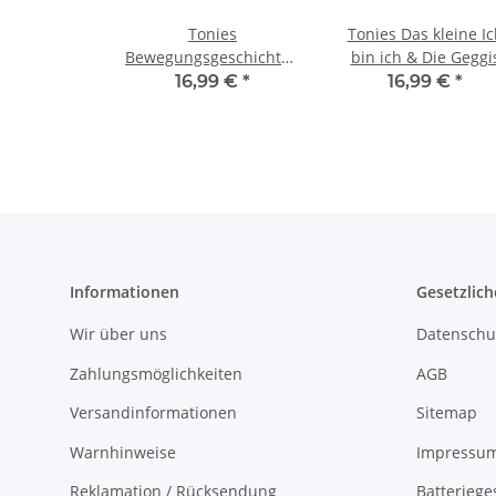
Tonies
Tonies Das kleine Ic
Bewegungsgeschichten
bin ich & Die Geggi
mit Affe Marty- Mit
16,99 €
*
16,99 €
*
lustigen Übungen zum
Mitspielen
Informationen
Gesetzlich
Wir über uns
Datenschu
Zahlungsmöglichkeiten
AGB
Versandinformationen
Sitemap
Warnhinweise
Impressu
Reklamation / Rücksendung
Batteriege