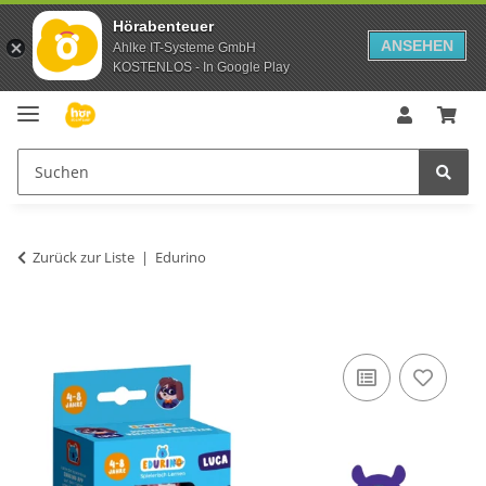
Hörabenteuer
ANSEHEN
Ahlke IT-Systeme GmbH
KOSTENLOS - In Google Play
Zurück zur Liste
Edurino