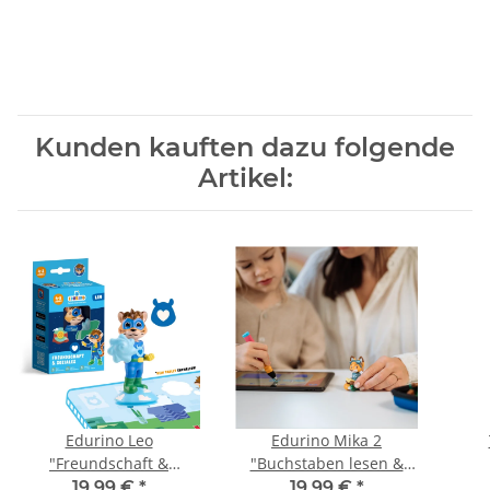
Kunden kauften dazu folgende
Artikel:
Edurino Leo
Edurino Mika 2
"Freundschaft &
"Buchstaben lesen &
Soziales"
schreiben"
19,99 €
*
19,99 €
*