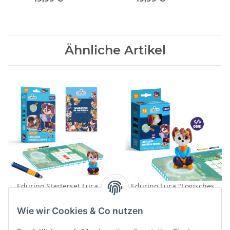
Ähnliche Artikel
Edurino Starterset Luca
Edurino Luca "Logisches
"Logisches Denken &
Denken & Coding"
Coding" + Pen
39,99 €
*
19,99 €
*
Wie wir Cookies & Co nutzen