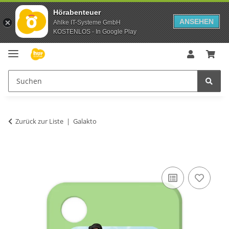
Hörabenteuer
ANSEHEN
Ahlke IT-Systeme GmbH
KOSTENLOS - In Google Play
Zurück zur Liste
Galakto