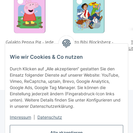
Galakto Peppa Pig - Jede
Galakto Bibi Blocksberg -
T
Menge Matschepfützen
Die Klassenreise
Li
9,99 €
*
9,99 €
*
Wie wir Cookies & Co nutzen
Durch Klicken auf „Alle akzeptieren“ gestatten Sie den
Einsatz folgender Dienste auf unserer Website: YouTube,
Vimeo, ReCaptcha, uptain, Brevo, Google Analytics,
Google Ads, Google Tag Manager. Sie können die
Einstellung jederzeit ändern (Fingerabdruck-Icon links
unten). Weitere Details finden Sie unter
Konfigurieren
und
in unserer
Datenschutzerklärung
.
Informationen
Impressum
|
Datenschutz
Gesetzliche Informationen
Alle akzeptieren