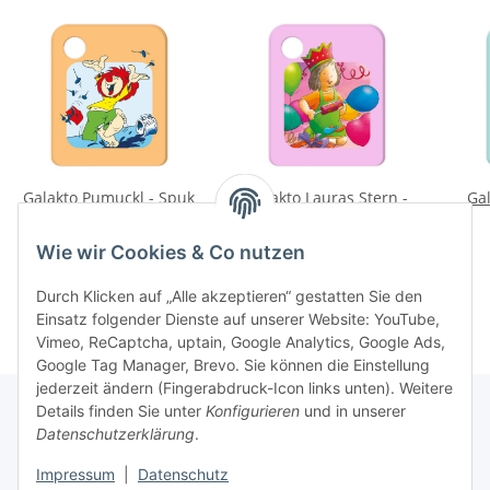
Galakto Pumuckl - Spuk
Galakto Lauras Stern -
Gal
in der Werkstatt & Das
Laura hat Geburtstag
verkaufte Bett
9,99 €
*
9,99 €
*
Wie wir Cookies & Co nutzen
Durch Klicken auf „Alle akzeptieren“ gestatten Sie den
Einsatz folgender Dienste auf unserer Website: YouTube,
Vimeo, ReCaptcha, uptain, Google Analytics, Google Ads,
Google Tag Manager, Brevo. Sie können die Einstellung
jederzeit ändern (Fingerabdruck-Icon links unten). Weitere
Details finden Sie unter
Konfigurieren
und in unserer
Datenschutzerklärung
.
Informationen
Impressum
|
Datenschutz