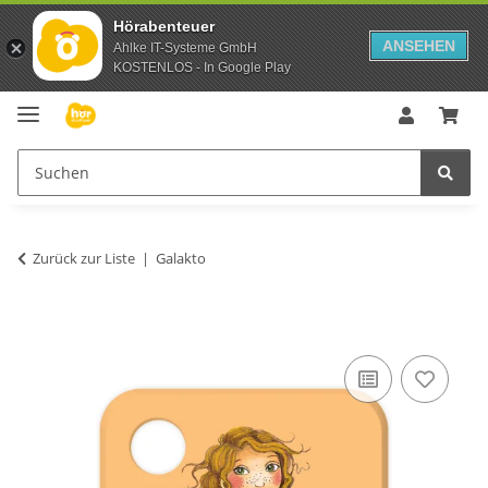
Hörabenteuer
ANSEHEN
Ahlke IT-Systeme GmbH
KOSTENLOS - In Google Play
Zurück zur Liste
Galakto