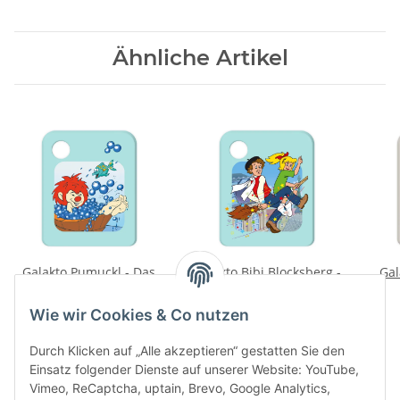
Ähnliche Artikel
Galakto Pumuckl - Das
Galakto Bibi Blocksberg -
Gal
neue Badezimmer & Das
Die Klassenreise
Schlossgespenst
9,99 €
*
9,99 €
*
Wie wir Cookies & Co nutzen
Durch Klicken auf „Alle akzeptieren“ gestatten Sie den
Einsatz folgender Dienste auf unserer Website: YouTube,
Vimeo, ReCaptcha, uptain, Brevo, Google Analytics,