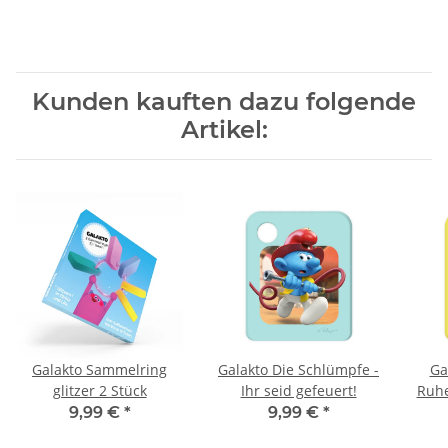
Kunden kauften dazu folgende
Artikel:
Galakto Sammelring
Galakto Die Schlümpfe -
Ga
glitzer 2 Stück
Ihr seid gefeuert!
Ruhe
Fü
9,99 €
*
9,99 €
*