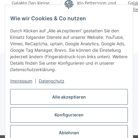
Galakto Das kleine
Galakto Pettersson und
Gala
Gespenst
Findus - Duell unterm
Coll
Kirschbaum
10,99 €
*
9,99 €
*
Wie wir Cookies & Co nutzen
Durch Klicken auf „Alle akzeptieren“ gestatten Sie den
Einsatz folgender Dienste auf unserer Website: YouTube,
Vimeo, ReCaptcha, uptain, Google Analytics, Google Ads,
Google Tag Manager, Brevo. Sie können die Einstellung
jederzeit ändern (Fingerabdruck-Icon links unten). Weitere
Details finden Sie unter
Konfigurieren
und in unserer
Datenschutzerklärung
.
Informationen
Impressum
|
Datenschutz
Gesetzliche Informationen
Alle akzeptieren
Konfigurieren
Vertrag widerrufen
* Alle Preise inkl. gesetzlicher USt., zzgl.
Versand
Ablehnen