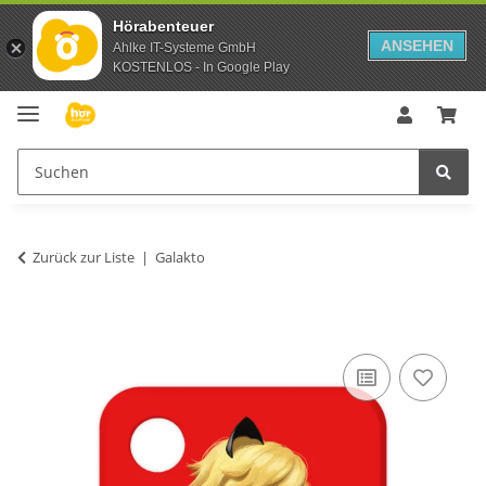
Hörabenteuer
ANSEHEN
Ahlke IT-Systeme GmbH
KOSTENLOS - In Google Play
Zurück zur Liste
Galakto