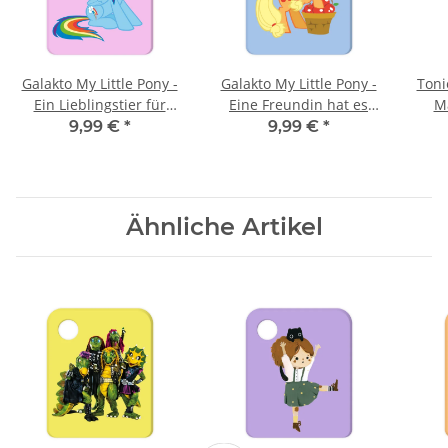
Galakto My Little Pony -
Galakto My Little Pony -
Toni
Ein Lieblingstier für
Eine Freundin hat es
M
Rainbow Dash &
nicht leicht &
9,99 €
*
9,99 €
*
Rainbow Dash, die
Apfelschüttelernte
Retterin
Ähnliche Artikel