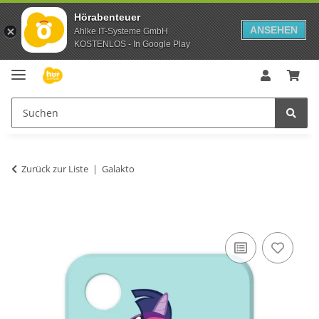
Hörabenteuer
ANSEHEN
Ahlke IT-Systeme GmbH
KOSTENLOS - In Google Play
Zurück zur Liste
Galakto