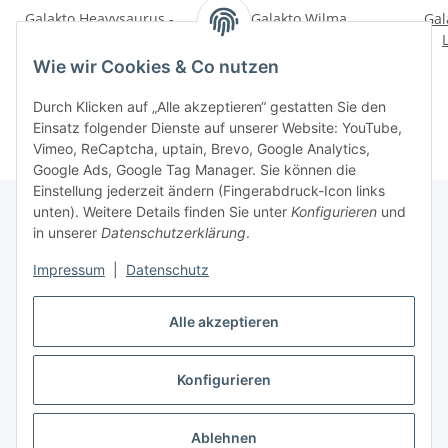
Galakto Heavysaurus -
Galakto Wilma
Gal
Pommesgabel
Wolkenkopf - Wilma
Wolkenkopf
11,99 €
*
9,99 €
*
Wie wir Cookies & Co nutzen
Durch Klicken auf „Alle akzeptieren“ gestatten Sie den
Einsatz folgender Dienste auf unserer Website: YouTube,
Vimeo, ReCaptcha, uptain, Brevo, Google Analytics,
Google Ads, Google Tag Manager. Sie können die
Einstellung jederzeit ändern (Fingerabdruck-Icon links
unten). Weitere Details finden Sie unter
Konfigurieren
und
in unserer
Datenschutzerklärung
.
Informationen
Impressum
|
Datenschutz
Gesetzliche Informationen
Alle akzeptieren
Konfigurieren
Vertrag widerrufen
* Alle Preise inkl. gesetzlicher USt., zzgl.
Versand
Ablehnen