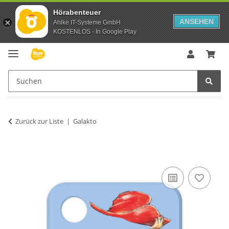
Hörabenteuer
ANSEHEN
Ahlke IT-Systeme GmbH
KOSTENLOS - In Google Play
Zurück zur Liste
Galakto