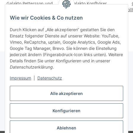
Galakto Pettersson und
Galakto Kopfhörer
Findus - Duell unterm
Dunkelblau
Doll
Kirschbaum
kran
9,99 €
*
32,99 €
*
Wie wir Cookies & Co nutzen
Durch Klicken auf „Alle akzeptieren“ gestatten Sie den
Einsatz folgender Dienste auf unserer Website: YouTube,
Vimeo, ReCaptcha, uptain, Google Analytics, Google Ads,
Google Tag Manager, Brevo. Sie können die Einstellung
jederzeit ändern (Fingerabdruck-Icon links unten). Weitere
Details finden Sie unter
Konfigurieren
und in unserer
Datenschutzerklärung
.
Informationen
Impressum
|
Datenschutz
Gesetzliche Informationen
Alle akzeptieren
Konfigurieren
Vertrag widerrufen
* Alle Preise inkl. gesetzlicher USt., zzgl.
Versand
Ablehnen