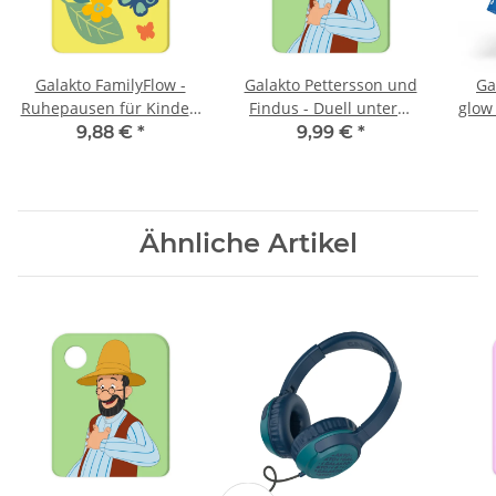
Galakto FamilyFlow -
Galakto Pettersson und
Ga
Ruhepausen für Kinder.
Findus - Duell unterm
glow 
Für innere Stille und
Kirschbaum
9,88 €
*
9,99 €
*
innere Stärke.
Ähnliche Artikel