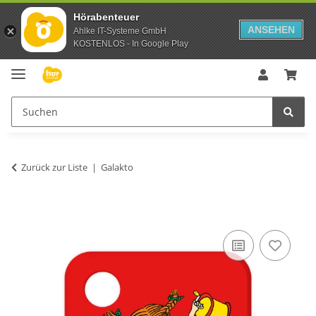
Hörabenteuer
ANSEHEN
Ahlke IT-Systeme GmbH
KOSTENLOS - In Google Play
Zurück zur Liste
Galakto