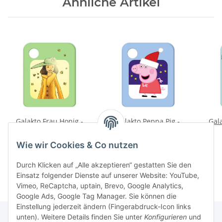
Ähnliche Artikel
Galakto Frau Honig -
Galakto Peppa Pig -
Gal
Und plötzlich war Frau
Mister Kartoffels
Honig da
Weihnachtsshow
ver
10,99 €
*
9,99 €
*
Wie wir Cookies & Co nutzen
Durch Klicken auf „Alle akzeptieren“ gestatten Sie den
Einsatz folgender Dienste auf unserer Website: YouTube,
Vimeo, ReCaptcha, uptain, Brevo, Google Analytics,
Google Ads, Google Tag Manager. Sie können die
Einstellung jederzeit ändern (Fingerabdruck-Icon links
unten). Weitere Details finden Sie unter
Konfigurieren
und