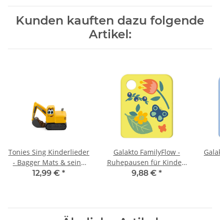
Kunden kauften dazu folgende
Artikel:
Tonies Sing Kinderlieder
Galakto FamilyFlow -
Galak
- Bagger Mats & seine
Ruhepausen für Kinder.
Freunde: Die schönsten
Für innere Stille und
12,99 €
*
9,88 €
*
Fahrzeuglieder
innere Stärke.