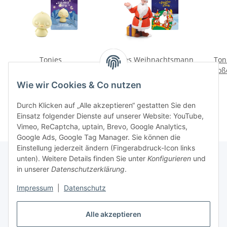
Tonies
Tonies Weihnachtsmann
Ton
Schlummerbande
& Co. KG - Die magische
groß
Schlummerente - Eine
Perle & Rudolph ist
Ein
13,99 €
*
16,99 €
*
Wie wir Cookies & Co nutzen
Klangreise durch den
verschwunden
Schlummerwald (Limited
Durch Klicken auf „Alle akzeptieren“ gestatten Sie den
Edition)
Einsatz folgender Dienste auf unserer Website: YouTube,
Vimeo, ReCaptcha, uptain, Brevo, Google Analytics,
Google Ads, Google Tag Manager. Sie können die
Einstellung jederzeit ändern (Fingerabdruck-Icon links
unten). Weitere Details finden Sie unter
Konfigurieren
und
in unserer
Datenschutzerklärung
.
Informationen
Impressum
|
Datenschutz
Gesetzliche Informationen
Alle akzeptieren