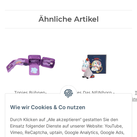
Ähnliche Artikel
Tonies Bühnen-
Tonies Das NEINhorn -
T
Transporter – Hinter
Das NEINhorn & Das
Kin
dem Regenbogen
NEINhorn und die
B
29,99 €
*
16,99 €
*
Wie wir Cookies & Co nutzen
SchLANGEWEILE
Durch Klicken auf „Alle akzeptieren“ gestatten Sie den
Einsatz folgender Dienste auf unserer Website: YouTube,
Vimeo, ReCaptcha, uptain, Google Analytics, Google Ads,