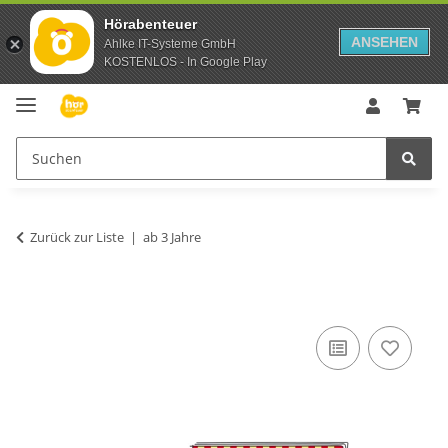
Hörabenteuer
ANSEHEN
Ahlke IT-Systeme GmbH
KOSTENLOS - In Google Play
Zurück zur Liste
ab 3 Jahre