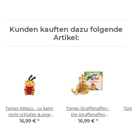
Kunden kauften dazu folgende
Artikel:
Tonies JoNaLu - Lu kann
Tonies Giraffenaffen -
Toni
nicht schlafen & eine
Die Giraffenaffen
weitere Geschichte
Lieblingslieder
We
16,99 €
*
16,99 €
*