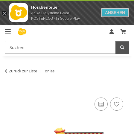
Hörabenteuer
ANSEHEN
Ahlke IT-Systeme GmbH
KOSTENLOS - In Google Play
Zurück zur Liste
Tonies