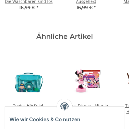
Die Waschbären sind los
Ausgehext
Ma
16,99 €
*
16,99 €
*
Ähnliche Artikel
Tonies HörSpiel-
Tonies Disney - Minnie
T
Transporter – Unter dem
Maus - Helfen macht
H
Zaubermond
Spaß
Rä
34,99 €
*
16,99 €
*
Wie wir Cookies & Co nutzen