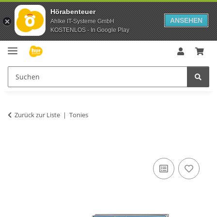
Hörabenteuer
ANSEHEN
Ahlke IT-Systeme GmbH
KOSTENLOS - In Google Play
Zurück zur Liste
Tonies