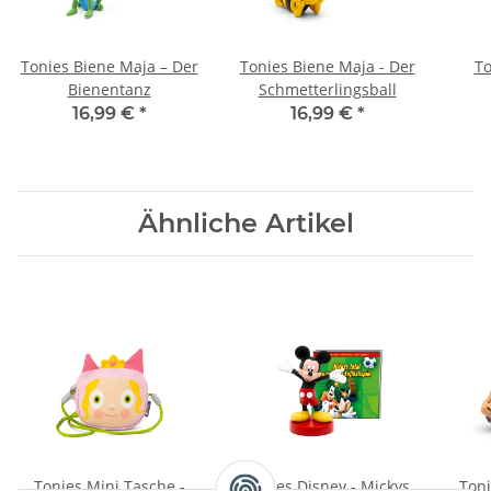
Tonies Biene Maja – Der
Tonies Biene Maja - Der
To
Bienentanz
Schmetterlingsball
16,99 €
*
16,99 €
*
Ähnliche Artikel
Tonies Mini Tasche -
Tonies Disney - Mickys
Toni