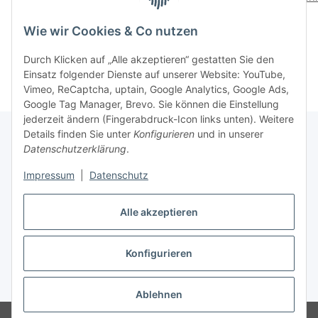
Prinzessin
total verrücktes
Fußballspiel
14,99 €
*
16,99 €
*
Wie wir Cookies & Co nutzen
Durch Klicken auf „Alle akzeptieren“ gestatten Sie den
Einsatz folgender Dienste auf unserer Website: YouTube,
Vimeo, ReCaptcha, uptain, Google Analytics, Google Ads,
Google Tag Manager, Brevo. Sie können die Einstellung
jederzeit ändern (Fingerabdruck-Icon links unten). Weitere
Details finden Sie unter
Konfigurieren
und in unserer
Datenschutzerklärung
.
Informationen
Impressum
|
Datenschutz
Gesetzliche Informationen
Alle akzeptieren
Konfigurieren
Vertrag widerrufen
* Alle Preise inkl. gesetzlicher USt., zzgl.
Versand
Ablehnen