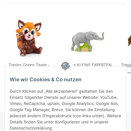
Tonies Green Team -
Tonies KLE!NE EXPERTEN
Toni
Mission: Rettung an
... begleiten Elefanten
.
Land mit Nina dem
16,99 €
*
16,99 €
*
Wie wir Cookies & Co nutzen
roten Panda
Durch Klicken auf „Alle akzeptieren“ gestatten Sie den
Einsatz folgender Dienste auf unserer Website: YouTube,
Vimeo, ReCaptcha, uptain, Google Analytics, Google Ads,
Google Tag Manager, Brevo. Sie können die Einstellung
jederzeit ändern (Fingerabdruck-Icon links unten). Weitere
Details finden Sie unter
Konfigurieren
und in unserer
Datenschutzerklärung
.