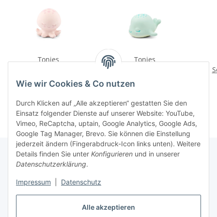
Tonies
Tonies
Schlummerbande
Schlummerbande
S
Schlummeroktopus -
Schlummerwal -
Sc
16,99 €
*
16,99 €
*
Wie wir Cookies & Co nutzen
Gutenachtgeschichte
Einschlafmelodien aus
Wei
aus dem Ozean
dem Ozean
Durch Klicken auf „Alle akzeptieren“ gestatten Sie den
Einsatz folgender Dienste auf unserer Website: YouTube,
Vimeo, ReCaptcha, uptain, Google Analytics, Google Ads,
Google Tag Manager, Brevo. Sie können die Einstellung
jederzeit ändern (Fingerabdruck-Icon links unten). Weitere
Details finden Sie unter
Konfigurieren
und in unserer
Datenschutzerklärung
.
Informationen
Impressum
|
Datenschutz
Gesetzliche Informationen
Alle akzeptieren