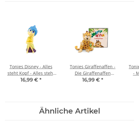
Tonies Disney - Alles
Tonies Giraffenaffen -
Toni
steht Kopf - Alles steht
Die Giraffenaffen
- 
Kopf
Lieblingslieder
Kin
16,99 €
*
16,99 €
*
Aben
Ähnliche Artikel