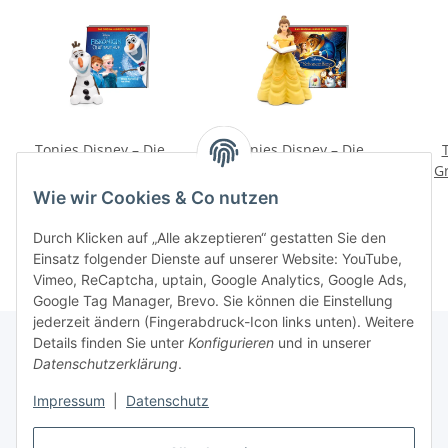
Tonies Disney – Die
Tonies Disney – Die
Eiskönigin Olaf taut auf
Schöne und das Biest
G
16,99 €
*
16,99 €
*
Wie wir Cookies & Co nutzen
Durch Klicken auf „Alle akzeptieren“ gestatten Sie den
Einsatz folgender Dienste auf unserer Website: YouTube,
Vimeo, ReCaptcha, uptain, Google Analytics, Google Ads,
Google Tag Manager, Brevo. Sie können die Einstellung
jederzeit ändern (Fingerabdruck-Icon links unten). Weitere
Details finden Sie unter
Konfigurieren
und in unserer
Datenschutzerklärung
.
Informationen
Impressum
|
Datenschutz
Gesetzliche Informationen