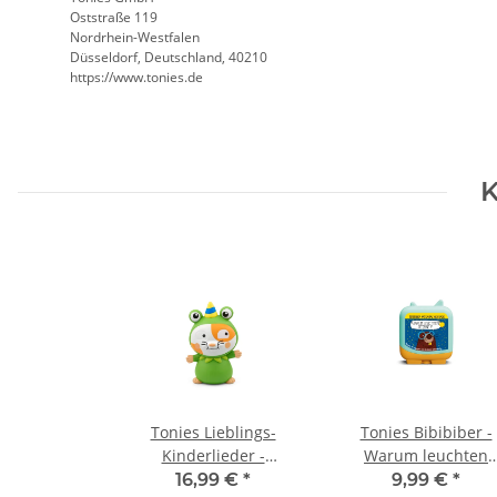
Oststraße 119
Nordrhein-Westfalen
Düsseldorf, Deutschland, 40210
https://www.tonies.de
K
Tonies Lieblings-
Tonies Bibibiber -
Kinderlieder -
Warum leuchten
Karnevallieder
Sterne?
16,99 €
*
9,99 €
*