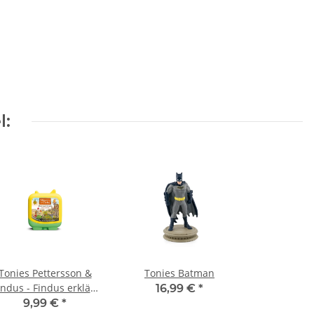
l:
Tonies Pettersson &
Tonies Batman
indus - Findus erklärt
16,99 €
*
die Welt - Mein
9,99 €
*