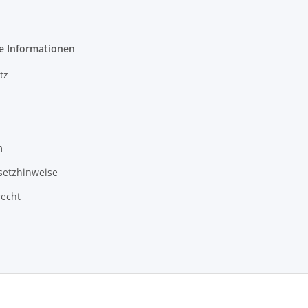
e Informationen
tz
m
setzhinweise
recht