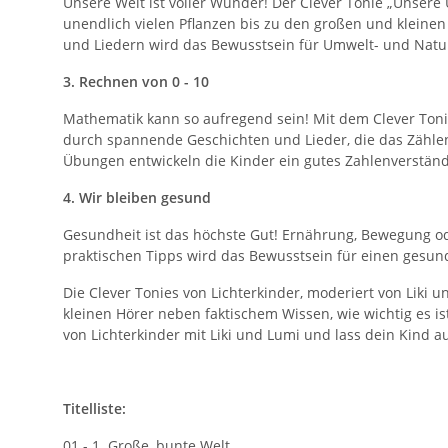
Unsere Welt ist voller Wunder! Der Clever Tonie „Unsere
unendlich vielen Pflanzen bis zu den großen und kleinen 
und Liedern wird das Bewusstsein für Umwelt- und Natur
3. Rechnen von 0 - 10
Mathematik kann so aufregend sein! Mit dem Clever Toni
durch spannende Geschichten und Lieder, die das Zählen,
Übungen entwickeln die Kinder ein gutes Zahlenverständ
4. Wir bleiben gesund
Gesundheit ist das höchste Gut! Ernährung, Bewegung ode
praktischen Tipps wird das Bewusstsein für einen gesun
Die Clever Tonies von Lichterkinder, moderiert von Liki u
kleinen Hörer neben faktischem Wissen, wie wichtig es is
von Lichterkinder mit Liki und Lumi und lass dein Kind 
Titelliste:
01 - 1. Große, bunte Welt