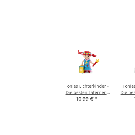
Tonies Lichterkinder -
Tonies
Die besten Laternen-
Die be
und Herbstlieder
und
16,99 €
*