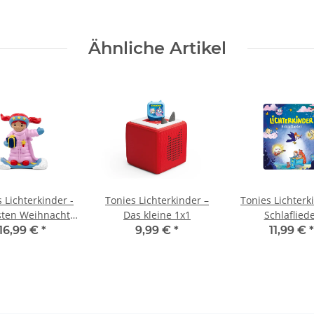
Ähnliche Artikel
 Lichterkinder -
Tonies Lichterkinder –
Tonies Lichterk
sten Weihnachts-
Das kleine 1x1
Schlaflied
 Winterlieder
16,99 €
*
9,99 €
*
11,99 €
*