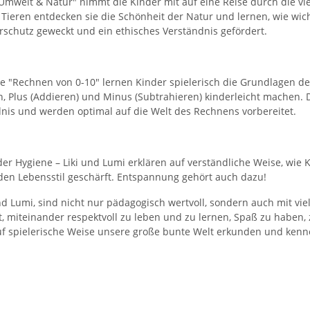
 Umwelt & Natur" nimmt die Kinder mit auf eine Reise durch die v
Tieren entdecken sie die Schönheit der Natur und lernen, wie wicht
schutz geweckt und ein ethisches Verständnis gefördert.
e "Rechnen von 0-10" lernen Kinder spielerisch die Grundlagen de
 Plus (Addieren) und Minus (Subtrahieren) kinderleicht machen. D
nis und werden optimal auf die Welt des Rechnens vorbereitet.
r Hygiene – Liki und Lumi erklären auf verständliche Weise, wie K
den Lebensstil geschärft. Entspannung gehört auch dazu!
nd Lumi, sind nicht nur pädagogisch wertvoll, sondern auch mit viel 
t, miteinander respektvoll zu leben und zu lernen, Spaß zu haben, 
auf spielerische Weise unsere große bunte Welt erkunden und kenne