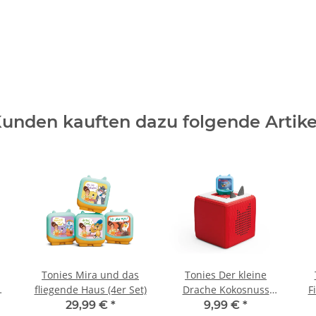
unden kauften dazu folgende Artike
Tonies Mira und das
Tonies Der kleine
fliegende Haus (4er Set)
Drache Kokosnuss
F
feiert Weihnachten
29,99 €
*
9,99 €
*