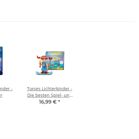
Gartenjahr Herbst &
Winter
inder -
Tonies Lichterkinder -
er
Die besten Spiel- und
Bewegungslieder
16,99 €
*