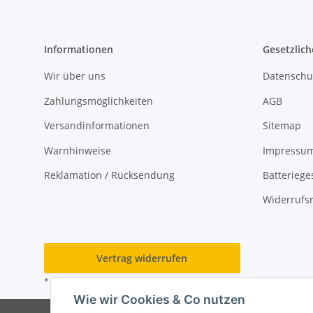
Informationen
Gesetzlich
Wir über uns
Datenschu
Zahlungsmöglichkeiten
AGB
Versandinformationen
Sitemap
Warnhinweise
Impressu
Reklamation / Rücksendung
Batteriege
Widerrufs
Vertrag widerrufen
* Alle Preise inkl. gesetzlicher USt., zzgl.
Versand
Wie wir Cookies & Co nutzen