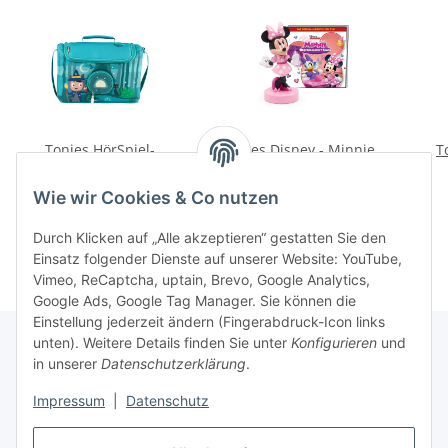
Tonies HörSpiel-
Tonies Disney - Minnie
T
Transporter – Unter dem
Maus - Helfen macht
Zaubermond
Spaß
34,99 €
*
16,99 €
*
Wie wir Cookies & Co nutzen
Durch Klicken auf „Alle akzeptieren“ gestatten Sie den
Einsatz folgender Dienste auf unserer Website: YouTube,
Vimeo, ReCaptcha, uptain, Brevo, Google Analytics,
Google Ads, Google Tag Manager. Sie können die
Einstellung jederzeit ändern (Fingerabdruck-Icon links
unten). Weitere Details finden Sie unter
Konfigurieren
und
in unserer
Datenschutzerklärung
.
Informationen
Impressum
|
Datenschutz
Gesetzliche Informationen