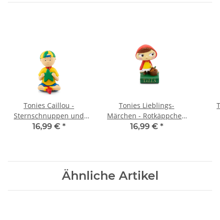
Tonies Caillou -
Tonies Lieblings-
T
Sternschnuppen und
Märchen - Rotkäppchen
weitere Geschichten
(Relaunch)
16,99 €
*
16,99 €
*
Ähnliche Artikel