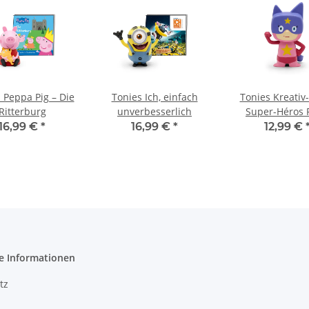
 Peppa Pig – Die
Tonies Ich, einfach
Tonies Kreativ
Ritterburg
unverbesserlich
Super-Héros 
16,99 €
*
16,99 €
*
12,99 €
e Informationen
tz