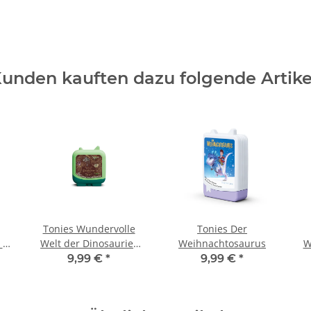
unden kauften dazu folgende Artike
Tonies Wundervolle
Tonies Der
 -
Welt der Dinosaurier
Weihnachtosaurus
W
und der Urzeit
9,99 €
*
9,99 €
*