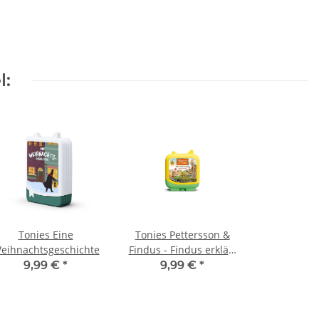
l:
Tonies Eine
Tonies Pettersson &
eihnachtsgeschichte
Findus - Findus erklärt
die Welt - Mein
9,99 €
*
9,99 €
*
Gartenjahr Herbst &
Winter