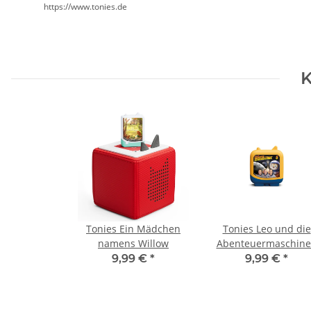
https://www.tonies.de
K
Tonies Ein Mädchen
Tonies Leo und die
namens Willow
Abenteuermaschine
Leo und die
9,99 €
*
9,99 €
*
Mondlandung