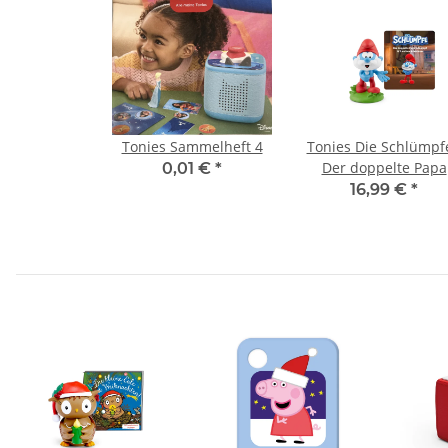
Tonies Sammelheft 4
Tonies Die Schlümpfe
Der doppelte Papa
0,01 €
*
Schlumpf & 3 weite
16,99 €
*
Abenteuer