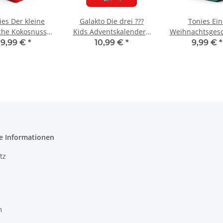
ies Der kleine
Galakto Die drei ???
Tonies Ein
che Kokosnuss
Kids Adventskalender -
Weihnachtsgesc
rt Weihnachten
24 Tage eingeschneit
9,99 €
*
10,99 €
*
9,99 €
*
e Informationen
tz
m