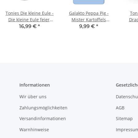
Tonies Die kleine Eule -
Galakto Peppa Pig -
Ton
Die kleine Eule feiert
Mister Kartoffels
Dra
Weihnachten
Weihnachtsshow
feie
16,99 €
*
9,99 €
*
Informationen
Gesetzlich
Wir über uns
Datenschu
Zahlungsmöglichkeiten
AGB
Versandinformationen
Sitemap
Warnhinweise
Impressu