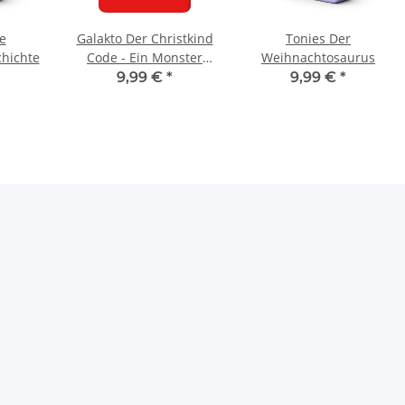
e
Galakto Der Christkind
Tonies Der
hichte
Code - Ein Monster
Weihnachtosaurus
unterm Tannenbaum
9,99 €
*
9,99 €
*