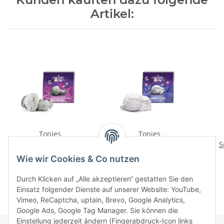
Artikel:
Tonies
Tonies
Schlummerbande
Schlummerbande
S
Klassik zum Einschlafen
Schlummerschaf im
Sc
16,99 €
*
16,99 €
*
Wie wir Cookies & Co nutzen
– Träum schön, kleiner
Zauberwald
Wei
Schlummerhase
Durch Klicken auf „Alle akzeptieren“ gestatten Sie den
Einsatz folgender Dienste auf unserer Website: YouTube,
Vimeo, ReCaptcha, uptain, Brevo, Google Analytics,
Google Ads, Google Tag Manager. Sie können die
Einstellung jederzeit ändern (Fingerabdruck-Icon links