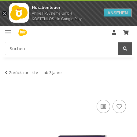
Hörabenteuer
ANSEHEN
Ahlke IT-Systeme GmbH
KOSTENLOS - In Google Play
Zurück zur Liste
ab 3 Jahre