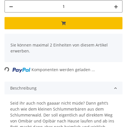
x
Sie können maximal 2 Einheiten von diesem Artikel
erwerben.
ing...
Komponenten werden geladen ...
Beschreibung
Seid ihr auch noch gaaaar nicht müde? Dann geht’s
euch wie dem kleinen Schlummerbären aus dem
Schlummerwald. Der soll eigentlich auf direktem Weg
von Omibär und Opibär nach Hause laufen und ab ins
Bett, macht dann aber noch heimlich und wirklich