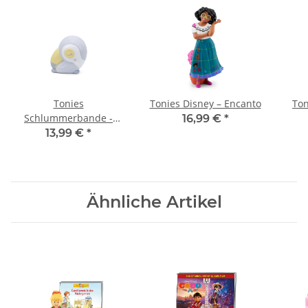
Tonies
Tonies Disney – Encanto
Ton
Schlummerbande -
16,99 €
*
Schlummertukan
13,99 €
*
Naturklänge aus dem
Schlummerdschungel
Ähnliche Artikel