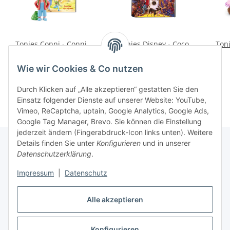
Tonies Conni - Conni
Tonies Disney - Coco
Toni
kommt in den
16,99 €
*
Kindergarten / Conni
16,99 €
*
Wie wir Cookies & Co nutzen
geht aufs Töpfchen 1
(Relaunch 2022)
Durch Klicken auf „Alle akzeptieren“ gestatten Sie den
Einsatz folgender Dienste auf unserer Website: YouTube,
Vimeo, ReCaptcha, uptain, Google Analytics, Google Ads,
Google Tag Manager, Brevo. Sie können die Einstellung
jederzeit ändern (Fingerabdruck-Icon links unten). Weitere
Details finden Sie unter
Konfigurieren
und in unserer
Datenschutzerklärung
.
Informationen
Impressum
|
Datenschutz
Gesetzliche Informationen
Alle akzeptieren
Konfigurieren