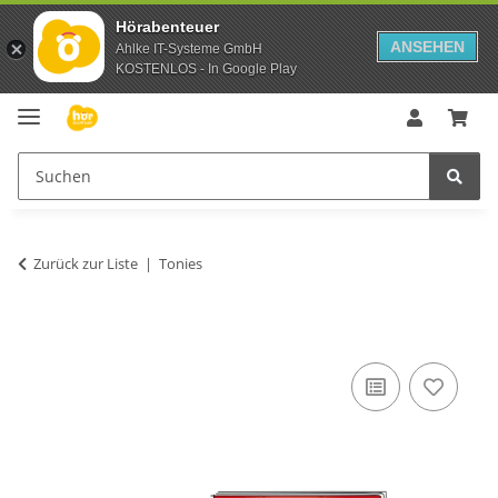
Hörabenteuer
ANSEHEN
Ahlke IT-Systeme GmbH
KOSTENLOS - In Google Play
Zurück zur Liste
Tonies