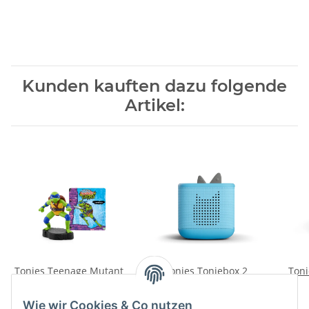
Kunden kauften dazu folgende
Artikel:
Tonies Teenage Mutant
Tonies Toniebox 2
Toni
Ninja Turtles - Die
Starter Set himmelblau
Abenteuer der Teenage
16,99 €
*
119,99 €
*
Wie wir Cookies & Co nutzen