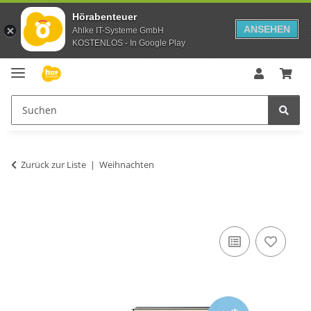
Hörabenteuer
ANSEHEN
Ahlke IT-Systeme GmbH
KOSTENLOS - In Google Play
Zurück zur Liste
Weihnachten