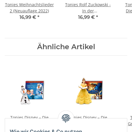
Tonies Weihnachtslieder
Tonies Rolf Zuckowski -
Ton
2 (Neuauflage 2022)
In der
Di
Weihnachtsbäckerei
u
16,99 €
*
16,99 €
*
Ähnliche Artikel
Tonies Disney – Die
Tonies Disney – Die
Eiskönigin Olaf taut auf
Schöne und das Biest
G
16,99 €
*
16,99 €
*
Wie wir Cookies & Co nutzen