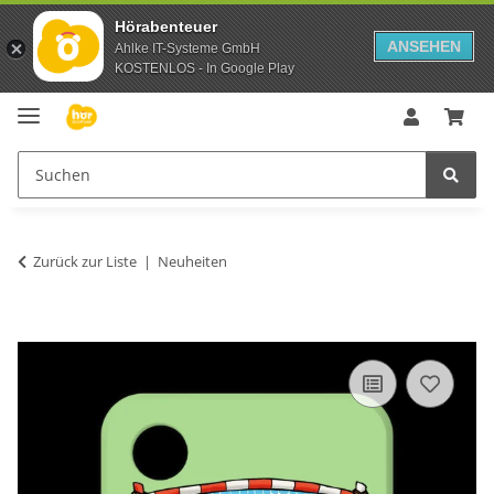
Hörabenteuer
ANSEHEN
Ahlke IT-Systeme GmbH
KOSTENLOS - In Google Play
Zurück zur Liste
Neuheiten