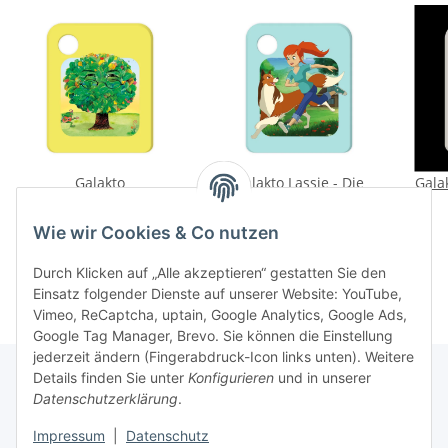
Galakto
Galakto Lassie - Die
Galak
Traumzauberbaum
große Schnitzeljagd &
Das Wildpferd
11,99 €
*
9,99 €
*
Wie wir Cookies & Co nutzen
Durch Klicken auf „Alle akzeptieren“ gestatten Sie den
Einsatz folgender Dienste auf unserer Website: YouTube,
Vimeo, ReCaptcha, uptain, Google Analytics, Google Ads,
Google Tag Manager, Brevo. Sie können die Einstellung
jederzeit ändern (Fingerabdruck-Icon links unten). Weitere
Details finden Sie unter
Konfigurieren
und in unserer
Datenschutzerklärung
.
Informationen
Impressum
|
Datenschutz