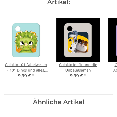
Artikel:
Galakto 101 Fabelwesen
Galakto Idefix und die
G
- 101 Dinos und alles,
Unbeugsamen
A
was du über sie wissen
9,99 €
*
9,99 €
*
musst!
Ähnliche Artikel