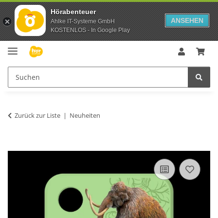
Hörabenteuer
ANSEHEN
Ahlke IT-Systeme GmbH
KOSTENLOS - In Google Play
Zurück zur Liste
Neuheiten