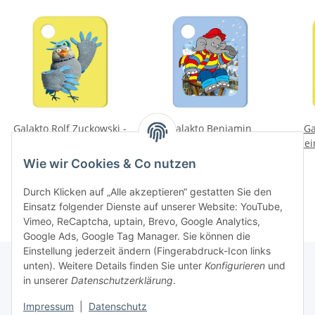
Galakto Rolf Zuckowski -
Galakto Benjamin
Ga
Rolfs neue
Blümchen - Benjamin
kle
Vogelhochzeit
Blümchen als
11,99 €
*
9,99 €
*
Wie wir Cookies & Co nutzen
Wetterelefant
Durch Klicken auf „Alle akzeptieren“ gestatten Sie den
Einsatz folgender Dienste auf unserer Website: YouTube,
Vimeo, ReCaptcha, uptain, Brevo, Google Analytics,
Google Ads, Google Tag Manager. Sie können die
Einstellung jederzeit ändern (Fingerabdruck-Icon links
unten). Weitere Details finden Sie unter
Konfigurieren
und
in unserer
Datenschutzerklärung
.
Informationen
Impressum
|
Datenschutz