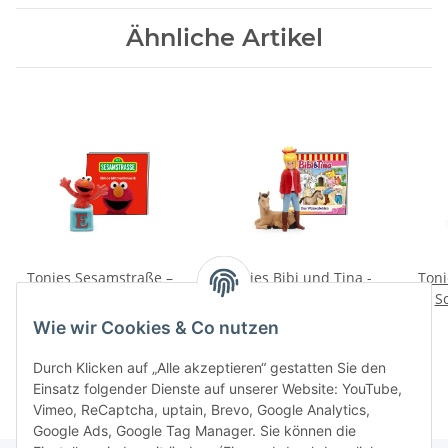
Ähnliche Artikel
Tonies Sesamstraße –
Tonies Bibi und Tina -
Toni
Elmo Mitmachmusik
Das Waisenfohlen
S
16,99 €
*
16,99 €
*
Wie wir Cookies & Co nutzen
Durch Klicken auf „Alle akzeptieren“ gestatten Sie den
Einsatz folgender Dienste auf unserer Website: YouTube,
Vimeo, ReCaptcha, uptain, Brevo, Google Analytics,
Google Ads, Google Tag Manager. Sie können die