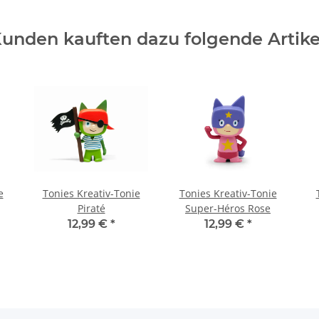
unden kauften dazu folgende Artike
e
Tonies Kreativ-Tonie
Tonies Kreativ-Tonie
Piraté
Super-Héros Rose
12,99 €
*
12,99 €
*