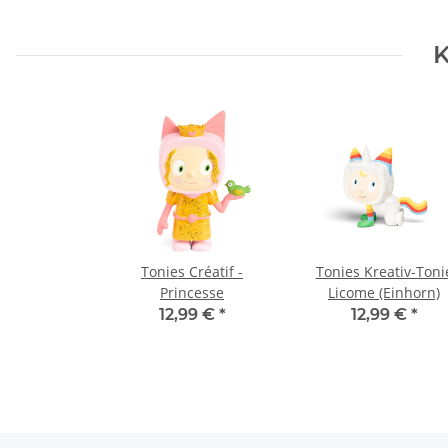
K
Tonies Créatif -
Tonies Kreativ-Toni
Princesse
Licome (Einhorn)
12,99 €
*
12,99 €
*