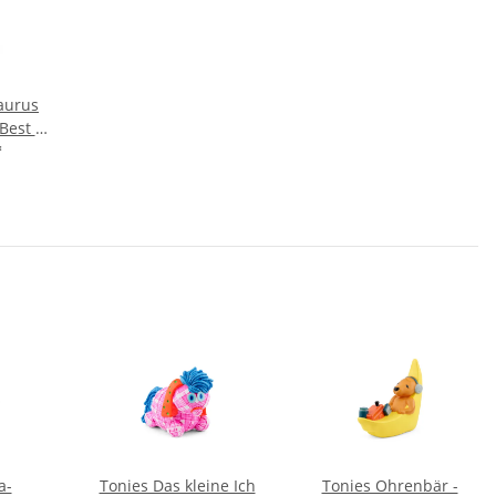
aurus
Best of
l
*
a-
Tonies Das kleine Ich
Tonies Ohrenbär -