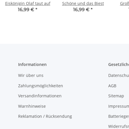
Eiskönigin Olaf taut auf
Schöne und das Biest
Groß
F
16,99 €
*
16,99 €
*
Informationen
Gesetzlich
Wir über uns
Datenschu
Zahlungsmöglichkeiten
AGB
Versandinformationen
Sitemap
Warnhinweise
Impressu
Reklamation / Rücksendung
Batteriege
Widerrufs