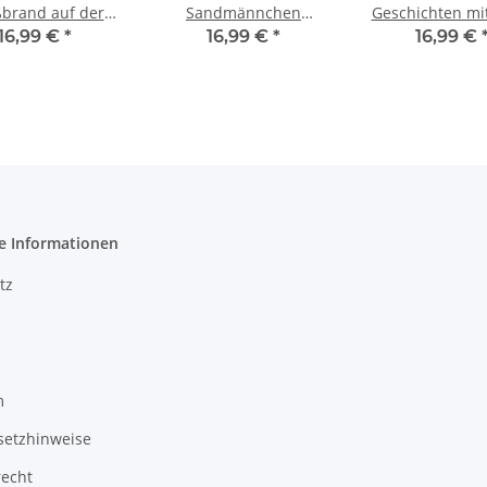
brand auf der
Sandmännchen
Geschichten mi
euerwache
- Abends im Walde
Sara - Mit lei
16,99 €
*
16,99 €
*
16,99 €
Übungen z
Entspann
e Informationen
tz
m
setzhinweise
recht