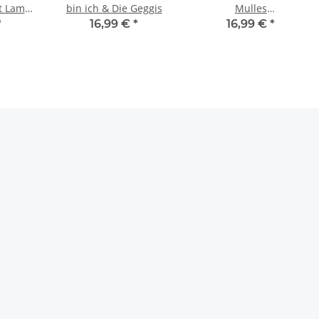
t Lama
bin ich & Die Geggis
Mulles
chten
Zaubersteinchen
*
16,99 €
*
16,99 €
*
um
en