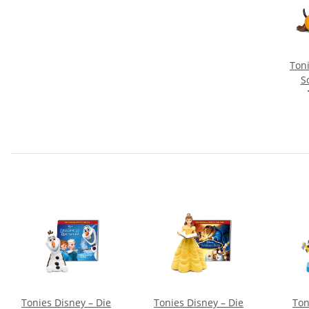
Ton
S
Tonies Disney – Die
Tonies Disney – Die
Ton