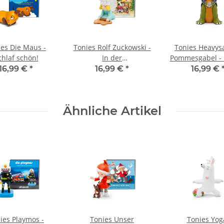
ies Die Maus -
Tonies Rolf Zuckowski -
Tonies Heavys
chlaf schön!
In der
Pommesgabel - 
Weihnachtsbäckerei
Dino Meta
16,99 €
*
16,99 €
*
16,99 €
Ähnliche Artikel
ies Playmos -
Tonies Unser
Tonies Yog