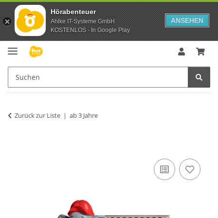
Hörabenteuer
ANSEHEN
Ahlke IT-Systeme GmbH
KOSTENLOS - In Google Play
Zurück zur Liste
ab 3 Jahre