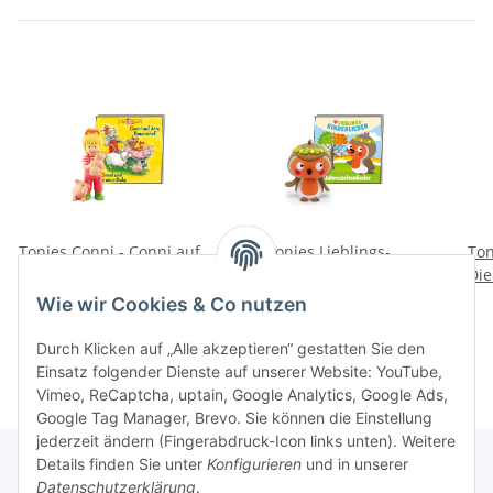
Tonies Conni - Conni auf
Tonies Lieblings-
Ton
dem Bauernhof/Conni
Kinderlieder –
Die
und das neue Baby
Jahreszeitenlieder
B
16,99 €
*
16,99 €
*
Wie wir Cookies & Co nutzen
(Neuauflage 2023)
Durch Klicken auf „Alle akzeptieren“ gestatten Sie den
Einsatz folgender Dienste auf unserer Website: YouTube,
Vimeo, ReCaptcha, uptain, Google Analytics, Google Ads,
Google Tag Manager, Brevo. Sie können die Einstellung
jederzeit ändern (Fingerabdruck-Icon links unten). Weitere
Details finden Sie unter
Konfigurieren
und in unserer
Datenschutzerklärung
.