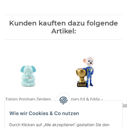
Kunden kauften dazu folgende
Artikel:
Tonies Positives Denken
Tonies Ed & Edda –
mit Elefant Greta -
Grand Prix of Europe
Dol
Geschichten für mehr
16,99 €
*
16,99 €
*
Wie wir Cookies & Co nutzen
Selbstsicherheit und
Achtsamkeit
Durch Klicken auf „Alle akzeptieren“ gestatten Sie den