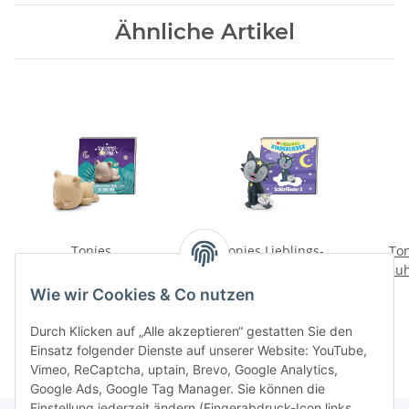
Ähnliche Artikel
Tonies
Tonies Lieblings-
Ton
Schlummerbande
Kinderlieder -
Buh
Gutenachtgeschichten -
Schlaflieder 2
Bro
16,99 €
*
16,99 €
*
Wie wir Cookies & Co nutzen
Schlaf schön, kleiner Bär
(Neuauflage)
1
Durch Klicken auf „Alle akzeptieren“ gestatten Sie den
Einsatz folgender Dienste auf unserer Website: YouTube,
Vimeo, ReCaptcha, uptain, Brevo, Google Analytics,
Google Ads, Google Tag Manager. Sie können die
Einstellung jederzeit ändern (Fingerabdruck-Icon links