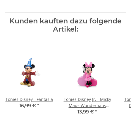
Kunden kauften dazu folgende
Artikel:
Tonies Disney - Fantasia
Tonies Disney Jr. - Micky
Ton
Maus Wunderhaus
16,99 €
*
(Minnie)
13,99 €
*