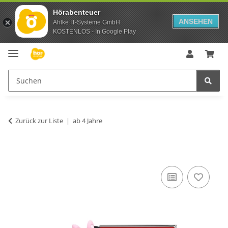
Hörabenteuer
ANSEHEN
Ahlke IT-Systeme GmbH
KOSTENLOS - In Google Play
Zurück zur Liste
ab 4 Jahre