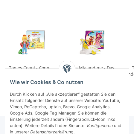
Tonies Conni - Conni
Tonies Mia and me - Das
T
kommt in den
goldene Einhorn /
Kinde
Kindergarten / Conni
Onchao und das
B
16,99 €
*
16,99 €
*
Wie wir Cookies & Co nutzen
geht aufs Töpfchen 1
Paradies
(Relaunch 2022)
Durch Klicken auf „Alle akzeptieren“ gestatten Sie den
Einsatz folgender Dienste auf unserer Website: YouTube,
Vimeo, ReCaptcha, uptain, Brevo, Google Analytics,
Google Ads, Google Tag Manager. Sie können die
Einstellung jederzeit ändern (Fingerabdruck-Icon links
unten). Weitere Details finden Sie unter
Konfigurieren
und
in unserer
Datenschutzerklärung
.