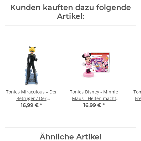
Kunden kauften dazu folgende
Artikel:
Tonies Miraculous – Der
Tonies Disney - Minnie
Ton
Betrüger / Der
Maus - Helfen macht
Fr
Valentinstag
Spaß
16,99 €
*
16,99 €
*
Ähnliche Artikel