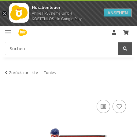
Hörabenteuer
ANSEHEN
Ahlke IT-Systeme GmbH
KOSTENLOS - In Google Play
Zurück zur Liste
Tonies