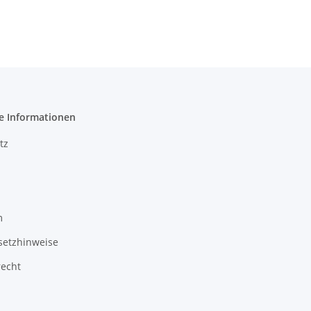
e Informationen
tz
m
setzhinweise
recht