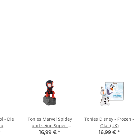
l - Die
Tonies Marvel Spidey
Tonies Disney - Frozen -
au
und seine Super-
Olaf (UK)
Freunde - Doc Ocks
*
16,99 €
*
16,99 €
*
Superoktopus & 3