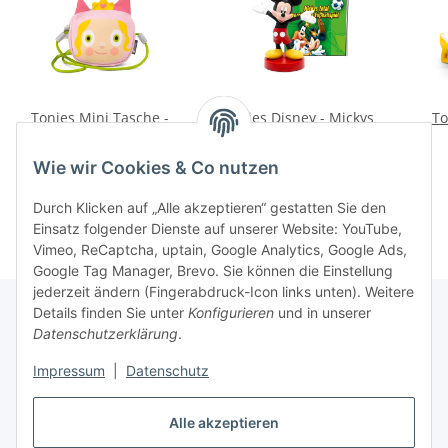
Tonies Mini Tasche -
Tonies Disney - Mickys
To
Prinzessin
total verrücktes
Fußballspiel
14,99 €
*
16,99 €
*
Wie wir Cookies & Co nutzen
Durch Klicken auf „Alle akzeptieren“ gestatten Sie den
Einsatz folgender Dienste auf unserer Website: YouTube,
Vimeo, ReCaptcha, uptain, Google Analytics, Google Ads,
Google Tag Manager, Brevo. Sie können die Einstellung
jederzeit ändern (Fingerabdruck-Icon links unten). Weitere
Details finden Sie unter
Konfigurieren
und in unserer
Datenschutzerklärung
.
Informationen
Impressum
|
Datenschutz
Gesetzliche Informationen
Alle akzeptieren