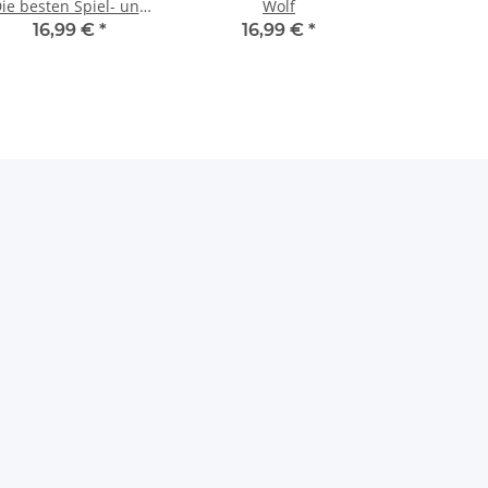
ie besten Spiel- und
Wolf
Bewegungslieder
16,99 €
*
16,99 €
*