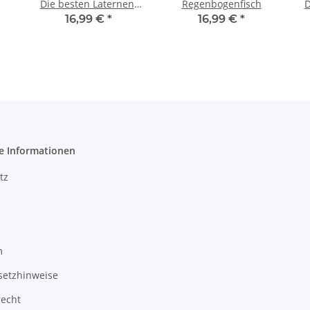
Die besten Laternen-
Regenbogenfisch
D
und Herbstlieder
16,99 €
*
16,99 €
*
e Informationen
tz
m
setzhinweise
recht